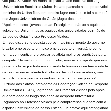
vão para Salvador, na Bahia, disputar a fase nacional dos Jogos
Universitários Brasileiros (Jubs). No ano passado a equipe de vôlei
feminino da Unifan ficou em terceiro lugar nos Jubs e foi a campeã
nos Jogos Universitários de Goiás (Jugs) deste ano.
“Apoiamos esses jovens atletas. Prestigiamos não só a equipe de
voleibol da Unifan, mas as equipes das universidades coirmãs do
Estado de Goiás”, disse Professor Alcides.
Em seu discurso, o pepista cobrou mais investimento do governo
brasileiro no esporte olímpico e no desporto universitário como
forma de incentivar e propiciar ao atleta melhores condições para
competir. “Já melhorou um pouquinho, mas está longe do que nós
podemos fazer por toda essa juventude brasileira que tem vontade
de realizar um excelente trabalho no desporto universitário, mas
tem dificuldade porque as verbas de patrocínio são poucas”.
Luzimar dos Santos, presidente da Federação Goiana de Desporto
Universitário (FGDU), agradeceu ao Professor Alcides pelo apoio
que tem dado ao longo dos anos ao desporto universitário.
“Agradeço ao Professor Alcides pelo compromisso que tem com o
esporte universitário do nosso Estado. Ele esteve aqui prestigiando