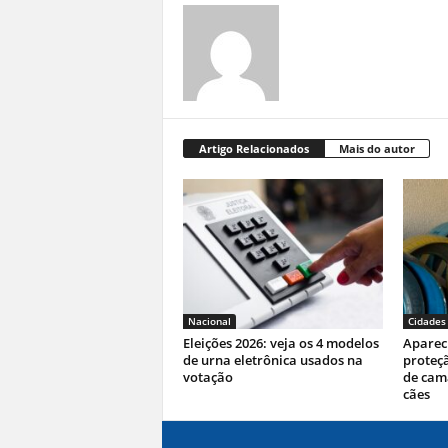
Artigo Relacionados
Mais do autor
Nacional
Cidades
Eleições 2026: veja os 4 modelos
Aparec
de urna eletrônica usados na
proteç
votação
de cam
cães