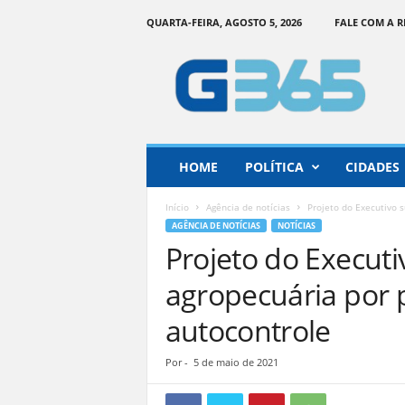
QUARTA-FEIRA, AGOSTO 5, 2026
FALE COM A 
G
o
i
á
s
3
6
HOME
POLÍTICA
CIDADES
5
–
Início
Agência de notícias
Projeto do Executivo s
I
AGÊNCIA DE NOTÍCIAS
NOTÍCIAS
n
Projeto do Executiv
f
o
agropecuária por
r
m
autocontrole
a
ç
Por
-
5 de maio de 2021
ã
o
o