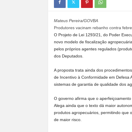
a
n
o
Mateus Pereira/GOVBA
t
Produtores vacinam rebanho contra febre
o
O Projeto de Lei 1293/21, do Poder Executi
d
novo modelo de fiscalização agropecuár
o
.
pelos próprios agentes regulados (produt
dos Deputados.
A proposta trata ainda dos procedimentos
de Incentivo à Conformidade em Defesa A
sistemas de garantia de qualidade dos ag
O governo afirma que o aperfeiçoamento 
Alega ainda que o texto dá maior autonom
produtos agropecuários, permitindo que o
de maior risco.