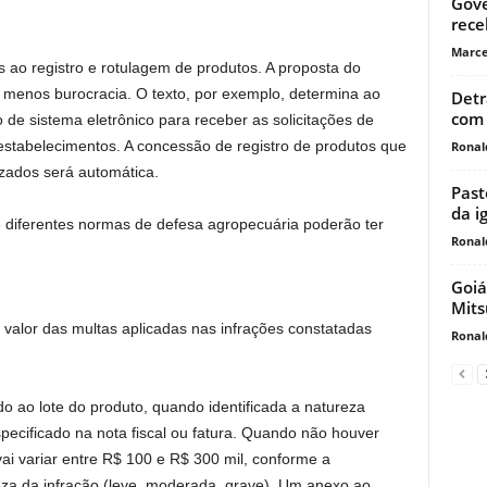
Gove
rece
Marce
ao registro e rotulagem de produtos. A proposta do
 menos burocracia. O texto, por exemplo, determina ao
Detr
com 
ão de sistema eletrônico para receber as solicitações de
estabelecimentos. A concessão de registro de produtos que
Ronal
ados será automática.
Past
da i
 diferentes normas de defesa agropecuária poderão ter
Ronal
Goiá
Mits
valor das multas aplicadas nas infrações constatadas
Ronal
do ao lote do produto, quando identificada a natureza
especificado na nota fiscal ou fatura. Quando não houver
 vai variar entre R$ 100 e R$ 300 mil, conforme a
reza da infração (leve, moderada, grave). Um anexo ao