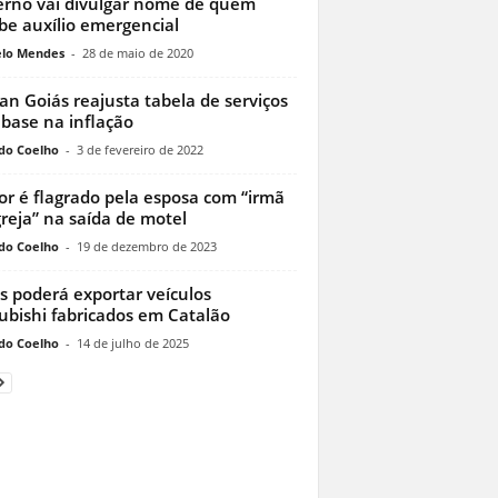
rno vai divulgar nome de quem
be auxílio emergencial
lo Mendes
-
28 de maio de 2020
an Goiás reajusta tabela de serviços
base na inflação
do Coelho
-
3 de fevereiro de 2022
or é flagrado pela esposa com “irmã
greja” na saída de motel
do Coelho
-
19 de dezembro de 2023
s poderá exportar veículos
ubishi fabricados em Catalão
do Coelho
-
14 de julho de 2025