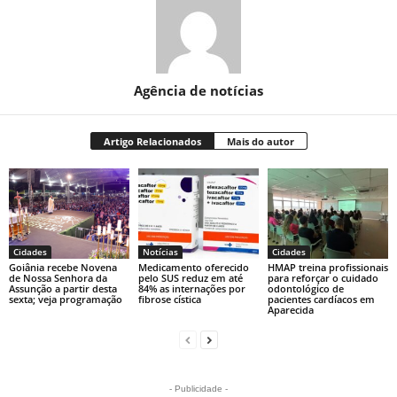
Agência de notícias
Artigo Relacionados
Mais do autor
Cidades
Notícias
Cidades
Goiânia recebe Novena
Medicamento oferecido
HMAP treina profissionais
de Nossa Senhora da
pelo SUS reduz em até
para reforçar o cuidado
Assunção a partir desta
84% as internações por
odontológico de
sexta; veja programação
fibrose cística
pacientes cardíacos em
Aparecida
- Publicidade -