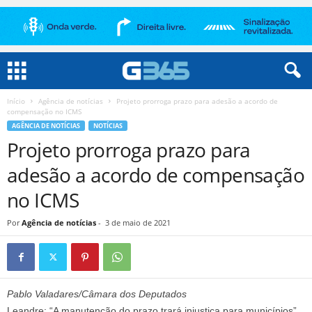
Início
Agência de notícias
Projeto prorroga prazo para adesão a acordo de
compensação no ICMS
AGÊNCIA DE NOTÍCIAS
NOTÍCIAS
Projeto prorroga prazo para
adesão a acordo de compensação
no ICMS
Por
Agência de notícias
-
3 de maio de 2021
Pablo Valadares/Câmara dos Deputados
Leandre: “A manutenção do prazo trará injustiça para municípios”