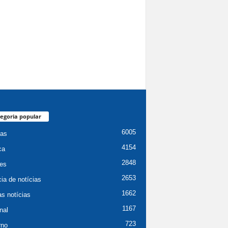
egoria popular
6005
ias
4154
ca
2848
es
2653
ia de notícias
1662
as notícias
1167
nal
723
rno