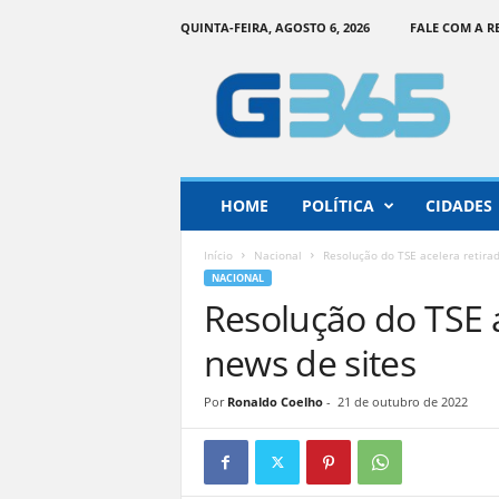
QUINTA-FEIRA, AGOSTO 6, 2026
FALE COM A 
G
o
i
á
s
3
6
HOME
POLÍTICA
CIDADES
5
–
Início
Nacional
Resolução do TSE acelera retirad
I
NACIONAL
n
Resolução do TSE a
f
o
news de sites
r
m
Por
Ronaldo Coelho
-
21 de outubro de 2022
a
ç
ã
o
o