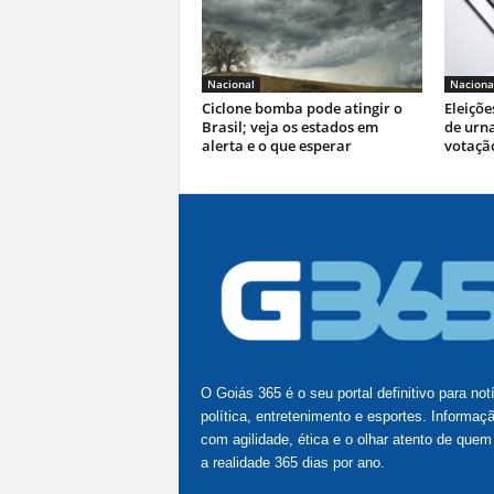
Nacional
Naciona
Ciclone bomba pode atingir o
Eleiçõe
Brasil; veja os estados em
de urna
alerta e o que esperar
votaçã
O Goiás 365 é o seu portal definitivo para not
política, entretenimento e esportes. Informaç
com agilidade, ética e o olhar atento de quem
a realidade 365 dias por ano.