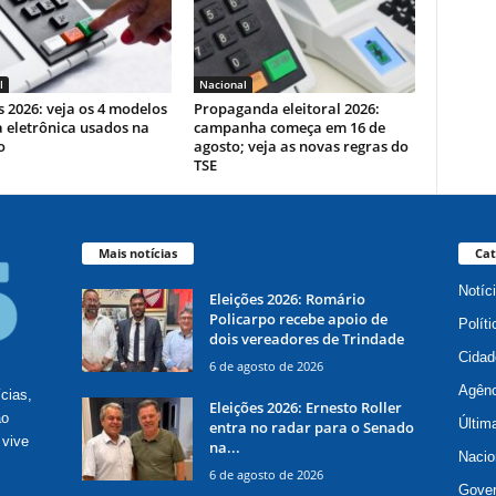
l
Nacional
s 2026: veja os 4 modelos
Propaganda eleitoral 2026:
 eletrônica usados na
campanha começa em 16 de
o
agosto; veja as novas regras do
TSE
Mais notícias
Cat
Notíc
Eleições 2026: Romário
Policarpo recebe apoio de
Políti
dois vereadores de Trindade
Cidad
6 de agosto de 2026
Agênc
ícias,
Eleições 2026: Ernesto Roller
ão
Últim
entra no radar para o Senado
 vive
na...
Nacio
6 de agosto de 2026
Gove