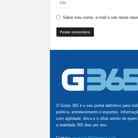
Salve meu nome, e-mail e site neste nav
O Goiás 365 é o seu portal definitivo para not
política, entretenimento e esportes. Informaç
com agilidade, ética e o olhar atento de quem
a realidade 365 dias por ano.
Contato:
jor.goias365@gmail.com