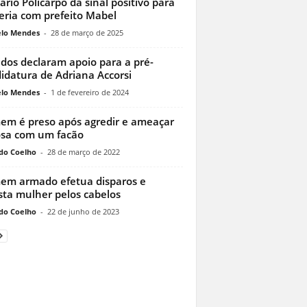
rio Policarpo dá sinal positivo para
eria com prefeito Mabel
lo Mendes
-
28 de março de 2025
idos declaram apoio para a pré-
idatura de Adriana Accorsi
lo Mendes
-
1 de fevereiro de 2024
m é preso após agredir e ameaçar
sa com um facão
do Coelho
-
28 de março de 2022
m armado efetua disparos e
sta mulher pelos cabelos
do Coelho
-
22 de junho de 2023