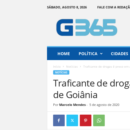
SÁBADO, AGOSTO 8, 2026
FALE COM A REDAÇ
G
o
i
á
s
3
6
HOME
POLÍTICA
CIDADES
5
–
Início
Notícias
Traficante de drogas é preso em 
I
NOTÍCIAS
n
Traficante de dro
f
o
de Goiânia
r
m
Por
Marcelo Mendes
-
5 de agosto de 2020
a
ç
ã
o
o