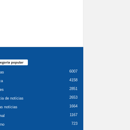
egoria popular
6007
ias
4158
ca
2851
es
2653
ia de notícias
1664
as notícias
1167
nal
723
rno