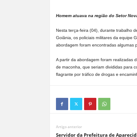
a
n
Homem atuava na região do Setor Nov
o
t
Nesta terça-feira (04), durante trabalho
o
Goiânia, os policiais militares da equip
d
o
abordagem foram encontradas algumas 
.
A partir da abordagem foram realizadas dil
de maconha, que seriam divididas para co
flagrante por tráfico de drogas e encaminh
Artigo anterior
Servidor da Prefeitura de Aparecid