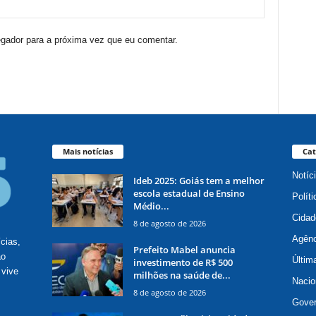
egador para a próxima vez que eu comentar.
Mais notícias
Cat
Notíc
Ideb 2025: Goiás tem a melhor
escola estadual de Ensino
Políti
Médio...
Cidad
8 de agosto de 2026
Agênc
ícias,
Prefeito Mabel anuncia
ão
Últim
investimento de R$ 500
 vive
milhões na saúde de...
Nacio
8 de agosto de 2026
Gove