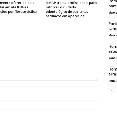
Romá
mento oferecido pelo
HMAP treina profissionais para
parc
duz em até 84% as
reforçar o cuidado
ções por fibrose cística
odontológico de pacientes
Marce
cardíacos em Aparecida
Part
cand
Marce
Home
espo
Ronal
Home
arra
Ronal