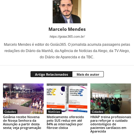
Marcelo Mendes
https://goias365.com.br/
Marcelo Mendes é editor do Goiás365. O jornalista acumula passagens pelas
redações do Diário da Manhã, da Agência de Notícias da Alego, da TV Alego,
do Diário de Aparecida e da TBC.
Artigo Relacionados
Mais do autor
Cidades
Notícias
Cidades
Goiânia recebe Novena
Medicamento oferecido
HMAP treina profissionais
de Nossa Senhora da
pelo SUS reduz em até
para reforçar o cuidado
Assunção a partir desta
84% as internações por
odontológico de
sexta; veja programação
fibrose cística
pacientes cardíacos em
Aparecida