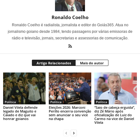
Ronaldo Coelho
Ronaldo Coelho é radialista, jornalista e editor do Goiás365. Atua no
jornalismo goiano desde 1984, tendo passagens por várias emissoras de
rádio e televisão, jornais, secretarias e assessorias de comunicação.
Artigo Relacionados
Mais do autor
Política
Política
Política
Daniel Vilela defende
Eleições 2026: Marconi
“Saio de cabeça erguida”,
legado de Maguito e
Perillo encerra convenção
diz Zé Mário após
Caiado e diz que vai
sem anunciar o seu vice
oficialização de Luiz do
honrar goianos
na chapa
Carmo na vice de Daniel
Vilela