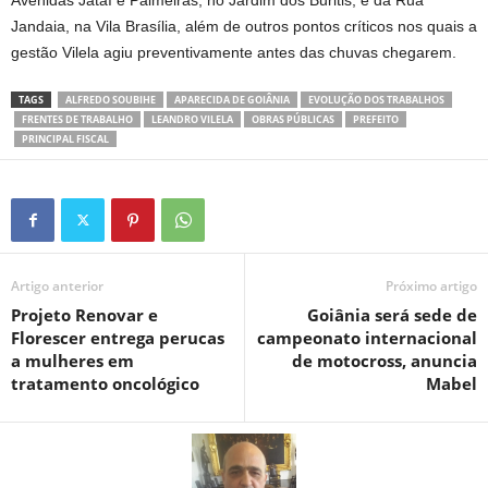
Jandaia, na Vila Brasília, além de outros pontos críticos nos quais a
gestão Vilela agiu preventivamente antes das chuvas chegarem.
TAGS
ALFREDO SOUBIHE
APARECIDA DE GOIÂNIA
EVOLUÇÃO DOS TRABALHOS
FRENTES DE TRABALHO
LEANDRO VILELA
OBRAS PÚBLICAS
PREFEITO
PRINCIPAL FISCAL
Artigo anterior
Próximo artigo
Projeto Renovar e
Goiânia será sede de
Florescer entrega perucas
campeonato internacional
a mulheres em
de motocross, anuncia
tratamento oncológico
Mabel