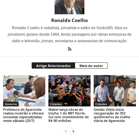
Ronaldo Coelho
Ronaldo Coelho é radialista, jornalista e editor do Goiás365. Atua no
jornalismo goiano desde 1984, tendo passagens por várias emissoras de
rádio e televisão, jornais, secretarias e assessorias de comunicação.
Artigo Relacionados
Mais do autor
Governo
Cidades
Cidades
Prefeitura de Aparecida
Mabel lança obras do
Gestão Vilela inicia
realiza mutirão e oferece
trecho 1 do BRT Norte-
recuperação de 353
consultas especializadas
Sul com investimento de
quilômetros da malha
neste sábado (25/7)
R$ 90 milhões
viária de Aparecida