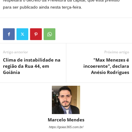
respeitará o decreto da Prefeitura da capital, que está previsto
para ser publicado ainda nesta terça-feira.
Artigo anterior
Próximo artigo
Clima de instabilidade na
"Max Menezes é
região da Rua 44, em
incoerente", declara
Goiânia
Anésio Rodrigues
Marcelo Mendes
https://goias365.com.br/