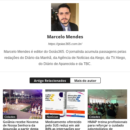
Marcelo Mendes
https://goias365.com.br/
Marcelo Mendes é editor do Goiás365. O jornalista acumula passagens pelas
redações do Diário da Manhã, da Agência de Notícias da Alego, da TV Alego,
do Diário de Aparecida e da TBC.
Artigo Relacionados
Mais do autor
Cidades
Notícias
Cidades
Goiânia recebe Novena
Medicamento oferecido
HMAP treina profissionais
de Nossa Senhora da
pelo SUS reduz em até
para reforçar o cuidado
Assunção a partir desta
84% as internações por
odontológico de