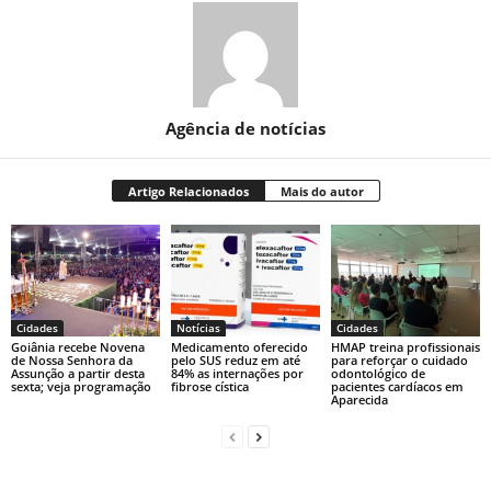
Agência de notícias
Artigo Relacionados
Mais do autor
Cidades
Notícias
Cidades
Goiânia recebe Novena
Medicamento oferecido
HMAP treina profissionais
de Nossa Senhora da
pelo SUS reduz em até
para reforçar o cuidado
Assunção a partir desta
84% as internações por
odontológico de
sexta; veja programação
fibrose cística
pacientes cardíacos em
Aparecida