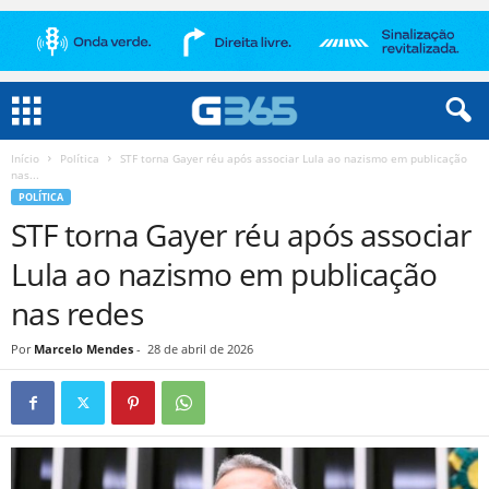
Início
Política
STF torna Gayer réu após associar Lula ao nazismo em publicação
nas...
POLÍTICA
STF torna Gayer réu após associar
Lula ao nazismo em publicação
nas redes
Por
Marcelo Mendes
-
28 de abril de 2026