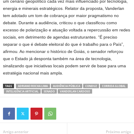
um cenário geopolítico cada vez mais influenciado por tecnologia,
energia e minerais estratégicos. Relator da proposta, Vanderlan
tem adotado um tom de cobrança por maior pragmatismo no
debate. Durante a audiência, criticou o que classificou como
excesso de polarização e atuação voltada a repercussão em redes
sociais, em detrimento de agendas estruturantes. “É preciso
separar o que é debate eleitoral do que é trabalho para o País”,
afirmou. Ao mencionar o histórico de Goiás, o senador reforçou
que o Estado já desponta também na área de tecnologia,
sinalizando que iniciativas locais podem servir de base para uma
estratégia nacional mais ampla.
TAGS
ADRIANO ROCHA LIMA
AUDIÊNCIA PÚBLICA
CONDUZ
CORRIDA GLOBAL
INTELIGÊNCIA ARTFICIAL
SENADO
VANDERLAN CARDOSO
Artigo anterior
Próximo artigo